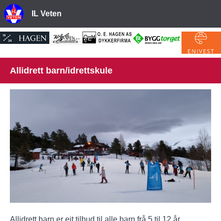
IL Veten
Allidrett barn/idrettskule
Allidrett barn er eit tilbud til alle barn frå 5 til 12 år