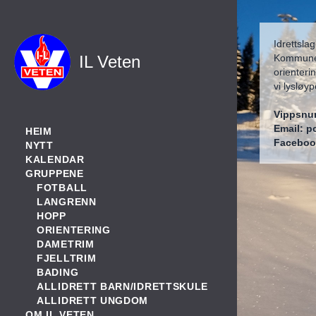
Idrettsla
IL Veten
Kommune. 
orienteri
vi lysløyp
Vippsnu
Email: p
HEIM
Faceboo
NYTT
KALENDAR
GRUPPENE
FOTBALL
LANGRENN
HOPP
ORIENTERING
DAMETRIM
FJELLTRIM
BADING
ALLIDRETT BARN/IDRETTSKULE
ALLIDRETT UNGDOM
OM IL VETEN