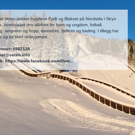
get Veten dekker bygdene Fjelli og Blakset på Nordsida i Stryn
Idrettslaget driv allidrett for barn og ungdom, fotball,
ng, langrenn og hopp, dametrim, fjelltrim og bading. I tillegg har
e og eit stort skiløypenett.
mmer: #582128
ost@veten.info
k:
https://www.facebook.com/ilvet...