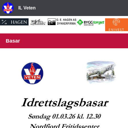
IL Veten
Basar